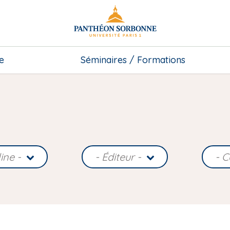
e
Séminaires / Formations
line -
- Éditeur -
- C