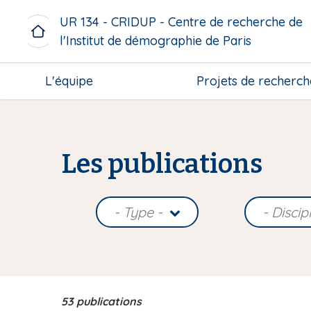
A
UR 134 - CRIDUP - Centre de recherche de
l
l'Institut de démographie de Paris
l
e
M
r
L'équipe
Projets de recherch
i
a
c
u
r
c
o
o
m
Les publications
n
e
t
n
e
u
n
- Type -
- Discip
b
u
l
p
o
r
c
i
k
n
53 publications
c