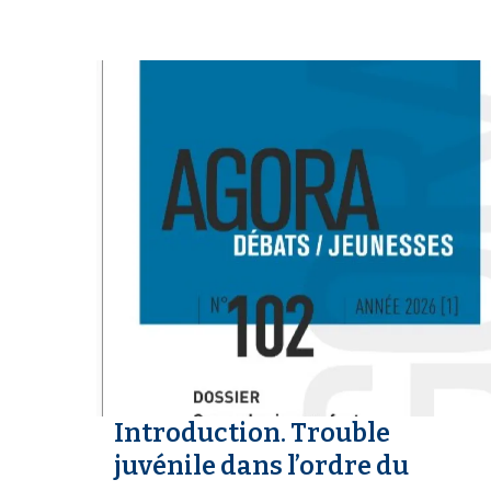
i
p
a
l
Introduction. Trouble
juvénile dans l’ordre du