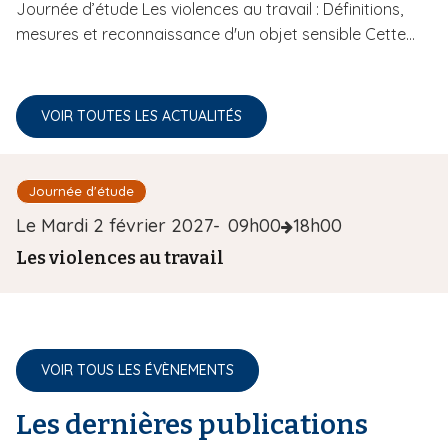
Journée d’étude Les violences au travail : Définitions,
mesures et reconnaissance d'un objet sensible Cette...
VOIR TOUTES LES ACTUALITÉS
Type d'événement
Journée d'étude
D
Le Mardi 2 février 2027
09h00
18h00
a
Les violences au travail
t
e
d
e
VOIR TOUS LES ÉVÈNEMENTS
l
Les dernières publications
'