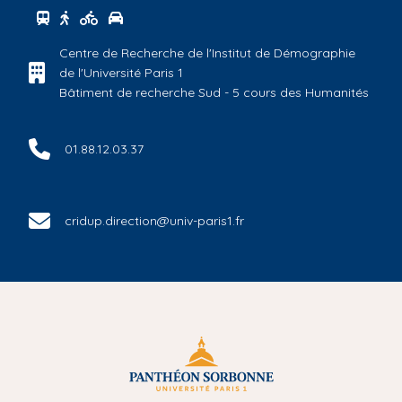
Se rendre au centre Campus Condorcet - Aubervillier
Se rendre au centre Campus Condorcet - Aubervill
Se rendre au centre Campus Condorcet - Auber
Se rendre au centre Campus Condorcet - Au
Centre de Recherche de l'Institut de Démographie
de l'Université Paris 1
Bâtiment de recherche Sud - 5 cours des Humanités
01.88.12.03.37
cridup.direction@univ-paris1.fr