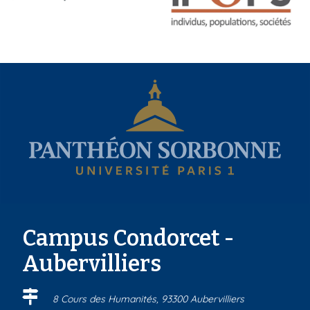
a
a
Campus Condorcet -
Aubervilliers
8 Cours des Humanités, 93300 Aubervilliers