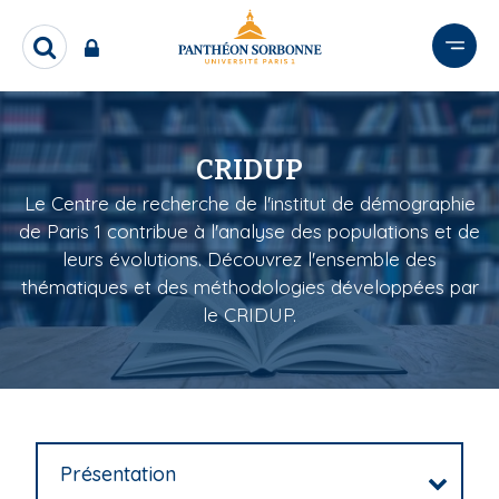
A
l
R
l
e
e
c
r
h
e
a
CRIDUP
r
u
c
c
Le Centre de recherche de l'institut de démographie
h
o
de Paris 1 contribue à l'analyse des populations et de
e
n
r
leurs évolutions. Découvrez l'ensemble des
t
thématiques et des méthodologies développées par
e
le CRIDUP.
n
u
p
r
i
n
Présentation
c