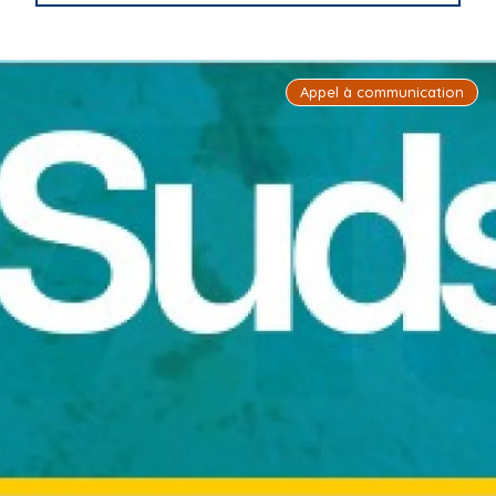
i
p
a
Appel à communication
l