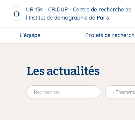
A
UR 134 - CRIDUP - Centre de recherche de
l
l'Institut de démographie de Paris
l
e
M
r
L'équipe
Projets de recherch
i
a
c
u
r
c
o
o
m
Les actualités
n
e
t
n
e
u
n
- Thémati
b
u
l
p
o
r
c
i
k
n
c