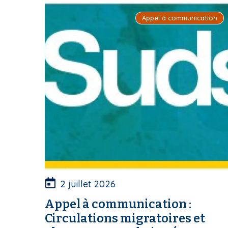
i
Appel à communication
p
a
l
2 juillet 2026
Appel à communication :
Circulations migratoires et