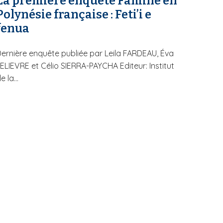
La première enquête Famille en
Polynésie française : Feti’i e
fenua
ernière enquête publiée par Leila FARDEAU, Éva
ELIEVRE et Célio SIERRA-PAYCHA Editeur: Institut
e la...