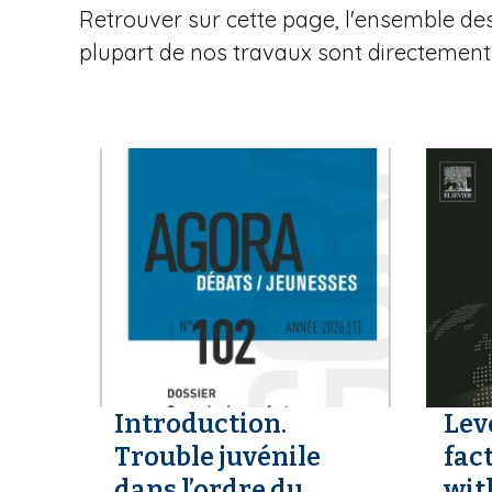
Retrouver sur cette page, l'ensemble des 
i
plupart de nos travaux sont directement 
a
n
e
Introduction.
Lev
Trouble juvénile
fac
dans l’ordre du
wit