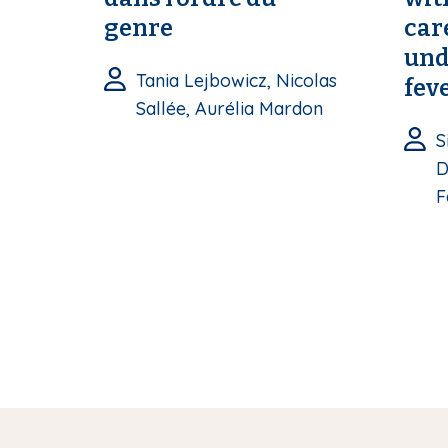
genre
car
und
Tania Lejbowicz, Nicolas
fev
Sallée, Aurélia Mardon
S
D
F