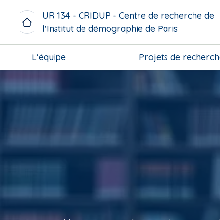
A
UR 134 - CRIDUP - Centre de recherche de
l
l'Institut de démographie de Paris
l
e
M
r
L'équipe
Projets de recherch
i
a
c
u
r
c
o
o
m
n
e
t
n
e
u
n
b
u
l
p
o
r
c
i
k
n
c