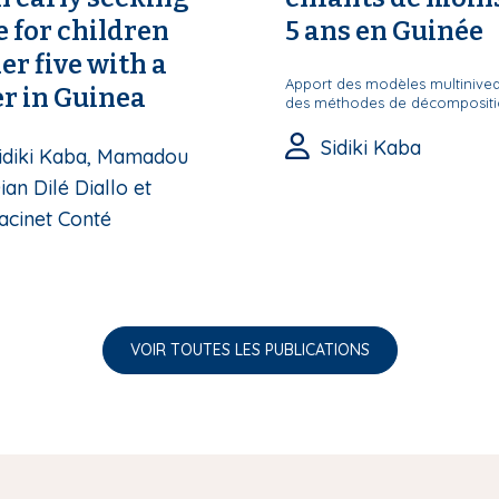
e for children
5 ans en Guinée
er five with a
Apport des modèles multinivea
er in Guinea
des méthodes de décomposit
Sidiki Kaba
idiki Kaba, Mamadou
ian Dilé Diallo et
acinet Conté
VOIR TOUTES LES PUBLICATIONS