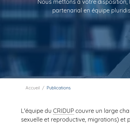
Nous mettons à votre disposition, l
i
partenarial en équipe pluridi
p
a
l
F
Accueil
Publications
i
l
d
L'équipe du
CRIDUP
couvre un large cha
'
sexuelle et reproductive, migrations) et 
A
r